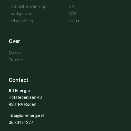
Infrarood verwarming
KIA
Laadsystemen
ISDE
Led verlichting
SDE++
Over
Contact
Projecten
Contact
BD Energie
Hofstedenlaan 43
9301RV Roden
Info@bd-energie.nl
06 30191277